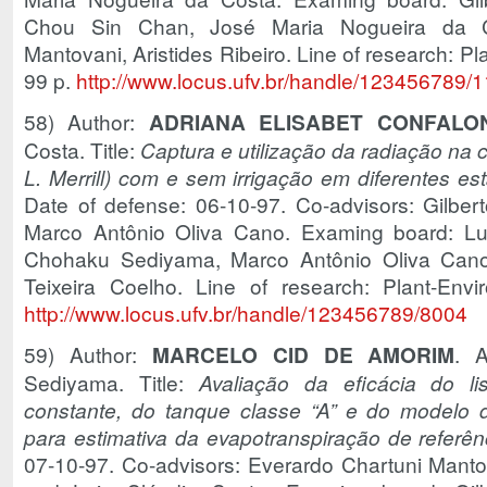
Chou Sin Chan, José Maria Nogueira da Co
Mantovani, Aristides Ribeiro. Line of research: Pl
99 p.
http://www.locus.ufv.br/handle/123456789/
58) Author:
ADRIANA ELISABET CONFALO
Costa. Title:
Captura e utilização da radiação na 
L. Merrill) com e sem irrigação em diferentes e
Date of defense: 06-10-97. Co-advisors: Gilb
Marco Antônio Oliva Cano. Examing board: Lui
Chohaku Sediyama, Marco Antônio Oliva Cano, 
Teixeira Coelho. Line of research: Plant-Envi
http://www.locus.ufv.br/handle/123456789/8004
59) Author:
MARCELO CID DE AMORIM
. A
Sediyama. Title:
Avaliação da eficácia do lis
constante, do tanque classe “A” e do modelo
para estimativa da evapotranspiração de referên
07-10-97. Co-advisors: Everardo Chartuni Mant