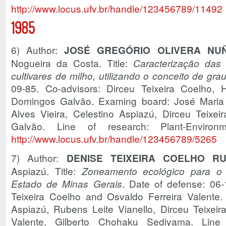
http://www.locus.ufv.br/handle/123456789/11492
1985
6) Author:
JOSÉ GREGÓRIO OLIVERA NU
Nogueira da Costa. Title:
Caracterização das 
cultivares de milho, utilizando o conceito de gra
09-85. Co-advisors: Dirceu Teixeira Coelho, 
Domingos Galvão. Examing board: José Maria 
Alves Vieira, Celestino Aspiazú, Dirceu Teixe
Galvão. Line of research: Plant-Environm
http://www.locus.ufv.br/handle/123456789/5265
7) Author:
DENISE TEIXEIRA COELHO RU
Aspiazú. Title:
Zoneamento ecológico para o c
Estado de Minas Gerais
. Date of defense: 06-
Teixeira Coelho and Osvaldo Ferreira Valente.
Aspiazú, Rubens Leite Vianello, Dirceu Teixeir
Valente, Gilberto Chohaku Sediyama. Line o