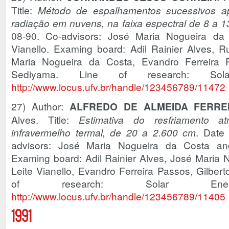
Title:
Método de espalhamentos sucessivos apl
radiação em nuvens, na faixa espectral de 8 a 
08-90. Co-advisors: José Maria Nogueira d
Vianello. Examing board: Adil Rainier Alves, R
Maria Nogueira da Costa, Evandro Ferreira 
Sediyama. Line of research: So
http://www.locus.ufv.br/handle/123456789/11472
27) Author:
ALFREDO DE ALMEIDA FERRE
Alves. Title:
Estimativa do resfriamento a
infravermelho termal, de 20 a 2.600 cm
. Date
advisors: José Maria Nogueira da Costa an
Examing board: Adil Rainier Alves, José Maria
Leite Vianello, Evandro Ferreira Passos, Gilbe
of research: Solar E
http://www.locus.ufv.br/handle/123456789/11405
1991