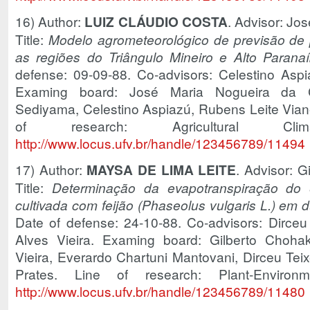
16) Author:
LUIZ CLÁUDIO COSTA
. Advisor: Jo
Title:
Modelo agrometeorológico de previsão de 
as regiões do Triângulo Mineiro e Alto Parana
defense: 09-09-88. Co-advisors: Celestino As
Examing board: José Maria Nogueira da C
Sediyama, Celestino Aspiazú, Rubens Leite Vian
of research: Agricultural Cl
http://www.locus.ufv.br/handle/123456789/11494
17) Author:
MAYSA DE LIMA LEITE
. Advisor: 
Title:
Determinação da evapotranspiração do e
cultivada com feijão (Phaseolus vulgaris L.) em 
Date of defense: 24-10-88. Co-advisors: Dirceu
Alves Vieira. Examing board: Gilberto Choha
Vieira, Everardo Chartuni Mantovani, Dirceu Tei
Prates. Line of research: Plant-Environm
http://www.locus.ufv.br/handle/123456789/11480