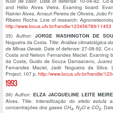
fluxo de calor
. Date of defense: 10-04-92. Co-a
and Hélio Alves Vieira. Examing board: Evan
Rainier Alves, Amauri Pereira de Oliveira, João
Ribeiro Rocha. Line of research: Agrometeorolog
http://www.locus.ufv.br/handle/123456789/11453
35) Author:
JORGE WASHINGTON DE SO
Nogueira da Costa. Title:
Análise climatológica d
de Minas Gerais
. Date of defense: 27-08-92. Co-
Costa and Nelson Fernandes Maciel. Examing b
da Costa, Guido de Souza Damasceno, Juarez 
Fernandes Maciel, Jadir Nogueira da Silva. L
Project. 107 p.
http://www.locus.ufv.br/handle/1
1993
36) Author:
ELZA JACQUELINE LEITE MEIR
Alves. Title:
Intensificação do efeito estufa
concentrações dos gases CH
, N
O e CO
. Dat
4
2
2