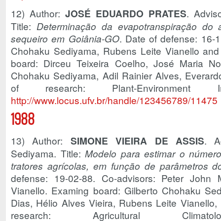
12) Author:
JOSÉ EDUARDO PRATES
. Advis
Title:
Determinação da evapotranspiração do a
sequeiro em Goiânia-GO
. Date of defense: 16-1
Chohaku Sediyama, Rubens Leite Vianello and 
board: Dirceu Teixeira Coelho, José Maria No
Chohaku Sediyama, Adil Rainier Alves, Everard
of research: Plant-Environment 
http://www.locus.ufv.br/handle/123456789/11475
1988
13) Author:
SIMONE VIEIRA DE ASSIS
. A
Sediyama. Title:
Modelo para estimar o número
tratores agrícolas, em função de parâmetros d
defense: 19-02-88. Co-advisors: Peter John
Vianello. Examing board: Gilberto Chohaku Se
Dias, Hélio Alves Vieira, Rubens Leite Vianello,
research: Agricultural Cli