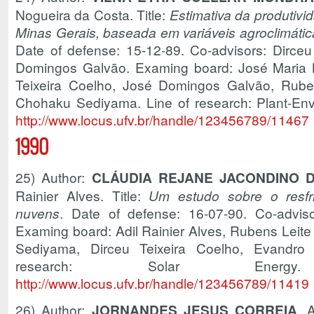
Nogueira da Costa. Title:
Estimativa da produtivi
Minas Gerais, baseada em variáveis agroclimátic
Date of defense: 15-12-89. Co-advisors: Dirce
Domingos Galvão. Examing board: José Maria 
Teixeira Coelho, José Domingos Galvão, Rubens
Chohaku Sediyama. Line of research: Plant-Envi
http://www.locus.ufv.br/handle/123456789/11467
1990
25) Author:
CLÁUDIA REJANE JACONDINO 
Rainier Alves. Title:
Um estudo sobre o resfr
nuvens
. Date of defense: 16-07-90. Co-adviso
Examing board: Adil Rainier Alves, Rubens Leite
Sediyama, Dirceu Teixeira Coelho, Evandro 
research: Solar En
http://www.locus.ufv.br/handle/123456789/11419
26) Author:
JORNANDES JESUS CORREIA
. 