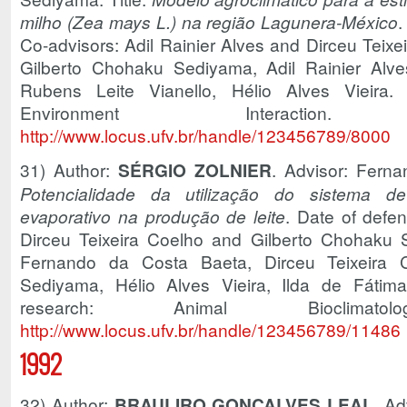
milho (Zea mays L.) na região Lagunera-México
.
Co-advisors: Adil Rainier Alves and Dirceu Teix
Gilberto Chohaku Sediyama, Adil Rainier Alves
Rubens Leite Vianello, Hélio Alves Vieira. 
Environment Interac
http://www.locus.ufv.br/handle/123456789/8000
31) Author:
SÉRGIO ZOLNIER
. Advisor: Ferna
Potencialidade da utilização do sistema de 
evaporativo na produção de leite
. Date of defe
Dirceu Teixeira Coelho and Gilberto Chohaku
Fernando da Costa Baeta, Dirceu Teixeira 
Sediyama, Hélio Alves Vieira, Ilda de Fátima
research: Animal Bioclim
http://www.locus.ufv.br/handle/123456789/11486
1992
32) Author:
BRAULIRO GONÇALVES LEAL
. Ad