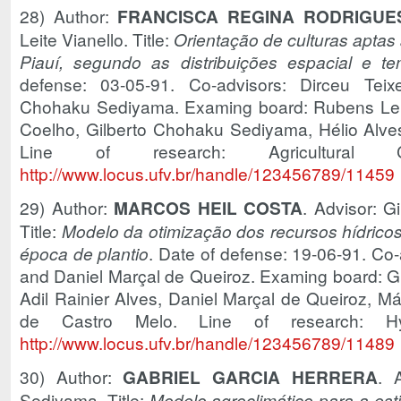
28) Author:
FRANCISCA REGINA RODRIGUE
Leite Vianello. Title:
Orientação de culturas aptas
Piauí, segundo as distribuições espacial e t
defense: 03-05-91. Co-advisors: Dirceu Teix
Chohaku Sediyama. Examing board: Rubens Leite
Coelho, Gilberto Chohaku Sediyama, Hélio Alves 
Line of research: Agricultural 
http://www.locus.ufv.br/handle/123456789/11459
29) Author:
MARCOS HEIL COSTA
. Advisor: 
Title:
Modelo da otimização dos recursos hídricos
época de plantio
. Date of defense: 19-06-91. Co-
and Daniel Marçal de Queiroz. Examing board: 
Adil Rainier Alves, Daniel Marçal de Queiroz, 
de Castro Melo. Line of research: Hyd
http://www.locus.ufv.br/handle/123456789/11489
30) Author:
GABRIEL GARCIA HERRERA
. 
Sediyama. Title:
Modelo agroclimático para a est