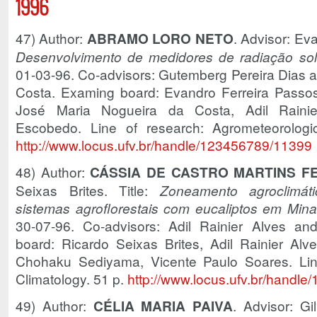
1996
47) Author:
ABRAMO LORO NETO
. Advisor: Eva
Desenvolvimento de medidores de radiação sola
01-03-96. Co-advisors: Gutemberg Pereira Dias 
Costa. Examing board: Evandro Ferreira Passos
José Maria Nogueira da Costa, Adil Rainie
Escobedo. Line of research: Agrometeorologic
http://www.locus.ufv.br/handle/123456789/11399
48) Author:
CÁSSIA DE CASTRO MARTINS F
Seixas Brites. Title:
Zoneamento agroclimát
sistemas agroflorestais com eucaliptos em Min
30-07-96. Co-advisors: Adil Rainier Alves a
board: Ricardo Seixas Brites, Adil Rainier Alve
Chohaku Sediyama, Vicente Paulo Soares. Line 
Climatology. 51 p.
http://www.locus.ufv.br/handl
49) Author:
CÉLIA MARIA PAIVA
. Advisor: G