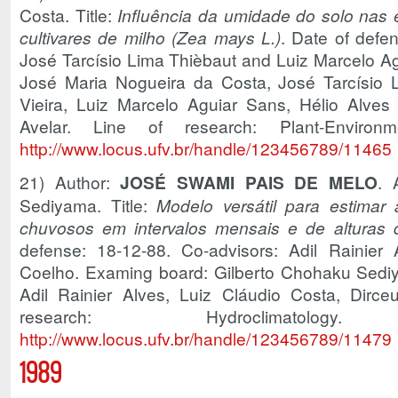
Costa. Title:
Influência da umidade do solo nas e
cultivares de milho (Zea mays L.)
. Date of defe
José Tarcísio Lima Thièbaut and Luiz Marcelo A
José Maria Nogueira da Costa, José Tarcísio L
Vieira, Luiz Marcelo Aguiar Sans, Hélio Alves
Avelar. Line of research: Plant-Environm
http://www.locus.ufv.br/handle/123456789/11465
21) Author:
JOSÉ SWAMI PAIS DE MELO
. 
Sediyama. Title:
Modelo versátil para estimar 
chuvosos em intervalos mensais e de alturas 
defense: 18-12-88. Co-advisors: Adil Rainier 
Coelho. Examing board: Gilberto Chohaku Sed
Adil Rainier Alves, Luiz Cláudio Costa, Dirce
research: Hydroclimat
http://www.locus.ufv.br/handle/123456789/11479
1989