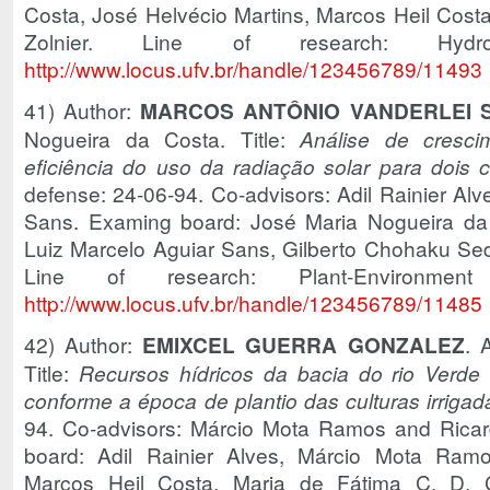
Costa, José Helvécio Martins, Marcos Heil Costa,
Zolnier. Line of research: Hydro
http://www.locus.ufv.br/handle/123456789/11493
41) Author:
MARCOS ANTÔNIO VANDERLEI S
Nogueira da Costa. Title:
Análise de cresci
eficiência do uso da radiação solar para dois c
defense: 24-06-94. Co-advisors: Adil Rainier Al
Sans. Examing board: José Maria Nogueira da C
Luiz Marcelo Aguiar Sans, Gilberto Chohaku Se
Line of research: Plant-Environmen
http://www.locus.ufv.br/handle/123456789/11485
42) Author:
EMIXCEL GUERRA GONZALEZ
. 
Title:
Recursos hídricos da bacia do rio Verd
conforme a época de plantio das culturas irrigad
94. Co-advisors: Márcio Mota Ramos and Ricar
board: Adil Rainier Alves, Márcio Mota Ramo
Marcos Heil Costa, Maria de Fátima C. D. C