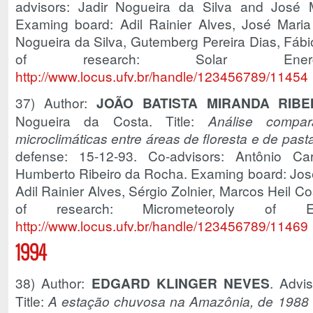
advisors: Jadir Nogueira da Silva and José 
Examing board: Adil Rainier Alves, José Maria
Nogueira da Silva, Gutemberg Pereira Dias, Fábi
of research: Solar En
http://www.locus.ufv.br/handle/123456789/11454
37) Author:
JOÃO BATISTA MIRANDA RIBE
Nogueira da Costa. Title:
Análise compara
microclimáticas entre áreas de floresta e de pa
defense: 15-12-93. Co-advisors: Antônio C
Humberto Ribeiro da Rocha. Examing board: Jos
Adil Rainier Alves, Sérgio Zolnier, Marcos Heil Co
of research: Micrometeoroly of 
http://www.locus.ufv.br/handle/123456789/11469
1994
38) Author:
EDGARD KLINGER NEVES
. Advi
Title:
A estação chuvosa na Amazônia, de 1988 