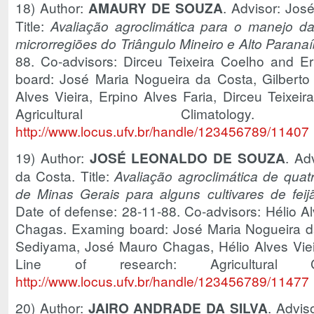
18) Author:
AMAURY DE SOUZA
. Advisor: Jos
Title:
Avaliação agroclimática para o manejo da
microrregiões do Triângulo Mineiro e Alto Parana
88. Co-advisors: Dirceu Teixeira Coelho and E
board: José Maria Nogueira da Costa, Gilbert
Alves Vieira, Erpino Alves Faria, Dirceu Teixeir
Agricultural Climato
http://www.locus.ufv.br/handle/123456789/11407
19) Author:
JOSÉ LEONALDO DE SOUZA
. Ad
da Costa. Title:
Avaliação agroclimática de quat
de Minas Gerais para alguns cultivares de feij
Date of defense: 28-11-88. Co-advisors: Hélio A
Chagas. Examing board: José Maria Nogueira d
Sediyama, José Mauro Chagas, Hélio Alves Vieir
Line of research: Agricultural 
http://www.locus.ufv.br/handle/123456789/11477
20) Author:
JAIRO ANDRADE DA SILVA
. Advis