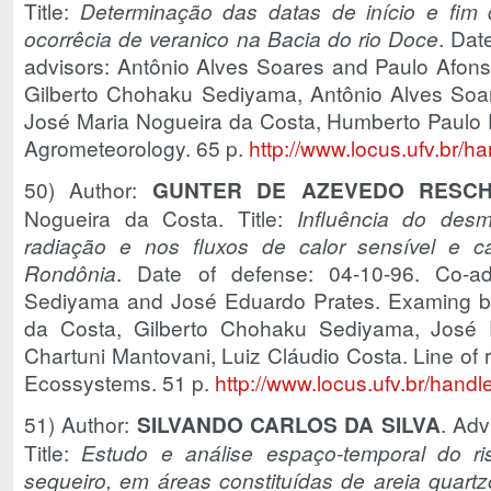
Title:
Determinação das datas de início e fim
ocorrêcia de veranico na Bacia do rio Doce
. Dat
advisors: Antônio Alves Soares and Paulo Afons
Gilberto Chohaku Sediyama, Antônio Alves Soar
José Maria Nogueira da Costa, Humberto Paulo E
Agrometeorology. 65 p.
http://www.locus.ufv.br/
50) Author:
GUNTER DE AZEVEDO RESC
Nogueira da Costa. Title:
Influência do des
radiação e nos fluxos de calor sensível e ca
Rondônia
. Date of defense: 04-10-96. Co-ad
Sediyama and José Eduardo Prates. Examing b
da Costa, Gilberto Chohaku Sediyama, José 
Chartuni Mantovani, Luiz Cláudio Costa. Line of 
Ecossystems. 51 p.
http://www.locus.ufv.br/han
51) Author:
SILVANDO CARLOS DA SILVA
. Adv
Title:
Estudo e análise espaço-temporal do ri
sequeiro, em áreas constituídas de areia quartz