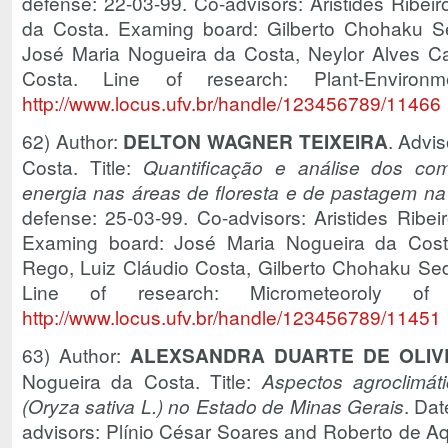
defense: 22-03-99. Co-advisors: Aristides Ribei
da Costa. Examing board: Gilberto Chohaku Sed
José Maria Nogueira da Costa, Neylor Alves C
Costa. Line of research: Plant-Environm
http://www.locus.ufv.br/handle/123456789/11466
62) Author:
DELTON WAGNER TEIXEIRA
. Advi
Costa. Title:
Quantificação e análise dos c
energia nas áreas de floresta e de pastagem n
defense: 25-03-99. Co-advisors: Aristides Ribei
Examing board: José Maria Nogueira da Cost
Rego, Luiz Cláudio Costa, Gilberto Chohaku Se
Line of research: Micrometeoroly o
http://www.locus.ufv.br/handle/123456789/11451
63) Author:
ALEXSANDRA DUARTE DE OLIV
Nogueira da Costa. Title:
Aspectos agroclimát
(Oryza sativa L.) no Estado de Minas Gerais
. Dat
advisors: Plínio César Soares and Roberto de Aq