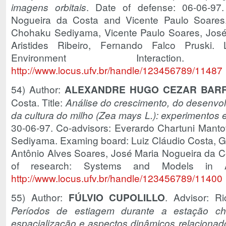
imagens orbitais
. Date of defense: 06-06-97.
Nogueira da Costa and Vicente Paulo Soares.
Chohaku Sediyama, Vicente Paulo Soares, José
Aristides Ribeiro, Fernando Falco Pruski. 
Environment Interac
http://www.locus.ufv.br/handle/123456789/11487
54) Author:
ALEXANDRE HUGO CEZAR BAR
Costa. Title:
Análise do crescimento, do desenvol
da cultura do milho (Zea mays L.): experimentos
30-06-97. Co-advisors: Everardo Chartuni Mant
Sediyama. Examing board: Luiz Cláudio Costa, 
Antônio Alves Soares, José Maria Nogueira da Cos
of research: Systems and Models in A
http://www.locus.ufv.br/handle/123456789/11400
55) Author:
FÚLVIO CUPOLILLO
. Advisor: Ri
Períodos de estiagem durante a estação c
espacialização e aspectos dinâmicos relacionad