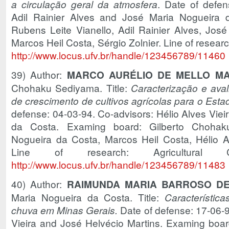
a circulação geral da atmosfera
. Date of defen
Adil Rainier Alves and José Maria Nogueira 
Rubens Leite Vianello, Adil Rainier Alves, Jos
Marcos Heil Costa, Sérgio Zolnier. Line of resear
http://www.locus.ufv.br/handle/123456789/11460
39) Author:
MARCO AURÉLIO DE MELLO M
Chohaku Sediyama. Title:
Caracterização e aval
de crescimento de cultivos agrícolas para o Est
defense: 04-03-94. Co-advisors: Hélio Alves Vie
da Costa. Examing board: Gilberto Chohak
Nogueira da Costa, Marcos Heil Costa, Hélio Alv
Line of research: Agricultural 
http://www.locus.ufv.br/handle/123456789/11483
40) Author:
RAIMUNDA MARIA BARROSO DE
Maria Nogueira da Costa. Title:
Característic
chuva em Minas Gerais.
Date of defense: 17-06-9
Vieira and José Helvécio Martins. Examing boa