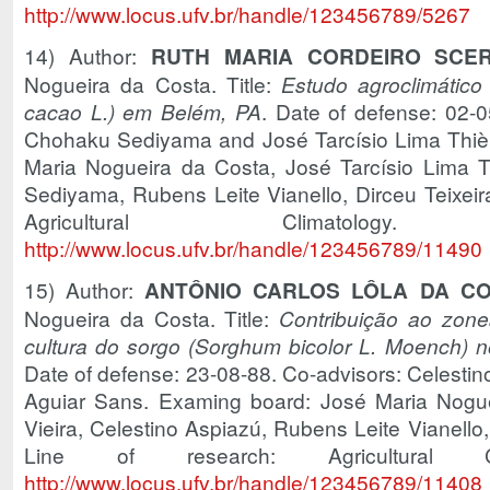
http://www.locus.ufv.br/handle/123456789/5267
14) Author:
RUTH MARIA CORDEIRO SCE
Nogueira da Costa. Title:
Estudo agroclimátic
cacao L.) em Belém, PA
. Date of defense: 02-0
Chohaku Sediyama and José Tarcísio Lima Thiè
Maria Nogueira da Costa, José Tarcísio Lima T
Sediyama, Rubens Leite Vianello, Dirceu Teixeir
Agricultural Climato
http://www.locus.ufv.br/handle/123456789/11490
15) Author:
ANTÔNIO CARLOS LÔLA DA C
Nogueira da Costa. Title:
Contribuição ao zone
cultura do sorgo (Sorghum bicolor L. Moench) 
Date of defense: 23-08-88. Co-advisors: Celesti
Aguiar Sans. Examing board: José Maria Nogue
Vieira, Celestino Aspiazú, Rubens Leite Vianello
Line of research: Agricultural 
http://www.locus.ufv.br/handle/123456789/11408