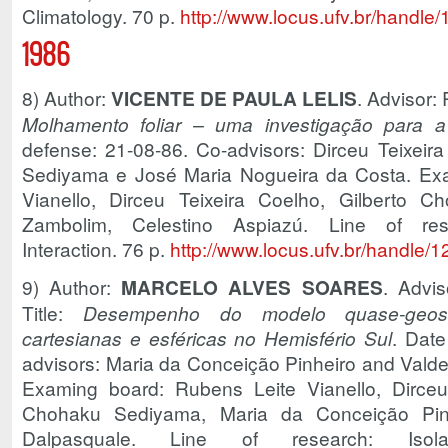
Climatology. 70 p.
http://www.locus.ufv.br/handl
1986
8) Author:
VICENTE DE PAULA LELIS
. Advisor: 
Molhamento foliar – uma investigação para a
defense: 21-08-86. Co-advisors: Dirceu Teixeir
Sediyama e José Maria Nogueira da Costa. Ex
Vianello, Dirceu Teixeira Coelho, Gilberto 
Zambolim, Celestino Aspiazú. Line of rese
Interaction. 76 p.
http://www.locus.ufv.br/handle
9) Author:
MARCELO ALVES SOARES
. Advis
Title:
Desempenho do modelo quase-geost
cartesianas e esféricas no Hemisfério Sul
. Date
advisors: Maria da Conceição Pinheiro and Valde
Examing board: Rubens Leite Vianello, Dirceu 
Chohaku Sediyama, Maria da Conceição Pinh
Dalpasquale. Line of research: Iso