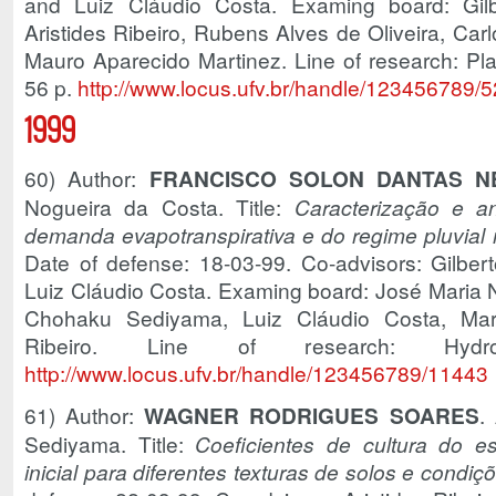
and Luiz Cláudio Costa. Examing board: Gi
Aristides Ribeiro, Rubens Alves de Oliveira, Ca
Mauro Aparecido Martinez. Line of research: Pla
56 p.
http://www.locus.ufv.br/handle/123456789/
1999
60) Author:
FRANCISCO SOLON DANTAS N
Nogueira da Costa. Title:
Caracterização e a
demanda evapotranspirativa e do regime pluvial 
Date of defense: 18-03-99. Co-advisors: Gilb
Luiz Cláudio Costa. Examing board: José Maria N
Chohaku Sediyama, Luiz Cláudio Costa, Marc
Ribeiro. Line of research: Hydro
http://www.locus.ufv.br/handle/123456789/11443
61) Author:
WAGNER RODRIGUES SOARES
.
Sediyama. Title:
Coeficientes de cultura do e
inicial para diferentes texturas de solos e cond