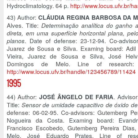
Hydroclimatology. 64 p.
http://www.locus.ufv.br/
43) Author:
CLÁUDIA REGINA BARBOSA DA 
Alves. Title:
Determinação analítica do ganho a
direta, em uma superfície horizontal plana, pel
planos
. Date of defense: 23-12-94. Co-advisor
Juarez de Sousa e Silva. Examing board: Adil 
Vieira, Juarez de Sousa e Silva, José Helv
Domingos de Melo. Line of research:
http://www.locus.ufv.br/handle/123456789/11424
1995
44) Author:
JOSÉ ÂNGELO DE FARIA
. Adviso
Title:
Sensor de umidade capacitivo de óxido de
defense: 06-02-95. Co-advisors: Gutemberg Pe
Nogueira da Costa. Examing board: Evandr
Francisco Escobedo, Gutemberg Pereira Dias
Melo, José Eduardo Prates. Line of resea