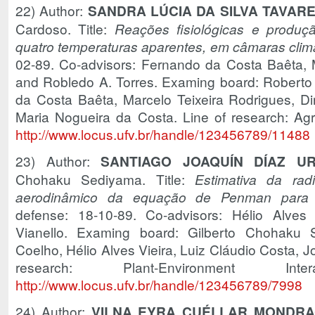
22) Author:
SANDRA LÚCIA DA SILVA TAVAR
Cardoso. Title:
Reações fisiológicas e produçã
quatro temperaturas aparentes, em câmaras clim
02-89. Co-advisors: Fernando da Costa Baêta, 
and Robledo A. Torres. Examing board: Roberto
da Costa Baêta, Marcelo Teixeira Rodrigues, Di
Maria Nogueira da Costa. Line of research: Agri
http://www.locus.ufv.br/handle/123456789/11488
23) Author:
SANTIAGO JOAQUÍN DÍAZ UR
Chohaku Sediyama. Title:
Estimativa da ra
aerodinâmico da equação de Penman para 
defense: 18-10-89. Co-advisors: Hélio Alves
Vianello. Examing board: Gilberto Chohaku S
Coelho, Hélio Alves Vieira, Luiz Cláudio Costa, J
research: Plant-Environment I
http://www.locus.ufv.br/handle/123456789/7998
24) Author:
VILNA EYRA CUÉLLAR MONDR