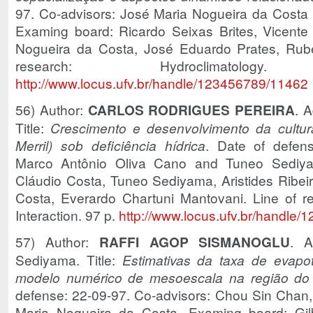
97. Co-advisors: José Maria Nogueira da Costa
Examing board: Ricardo Seixas Brites, Vicente
Nogueira da Costa, José Eduardo Prates, Ruben
research: Hydroclimat
http://www.locus.ufv.br/handle/123456789/11462
56) Author:
CARLOS RODRIGUES PEREIRA
. A
Title:
Crescimento e desenvolvimento da cultur
Merril) sob deficiência hídrica
. Date of defens
Marco Antônio Oliva Cano and Tuneo Sediya
Cláudio Costa, Tuneo Sediyama, Aristides Ribei
Costa, Everardo Chartuni Mantovani. Line of r
Interaction. 97 p.
http://www.locus.ufv.br/handle
57) Author:
RAFFI AGOP SISMANOGLU
. A
Sediyama. Title:
Estimativas da taxa de evapo
modelo numérico de mesoescala na região do T
defense: 22-09-97. Co-advisors: Chou Sin Chan, 
Maria Nogueira da Costa. Examing board: Gi