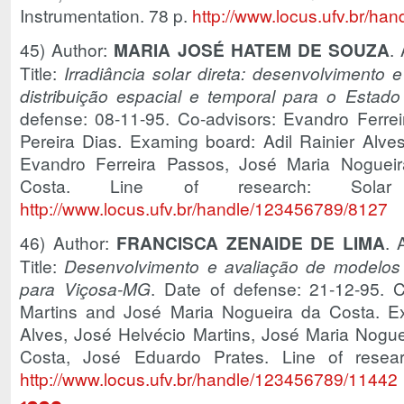
Instrumentation. 78 p.
http://www.locus.ufv.br/h
45) Author:
MARIA JOSÉ HATEM DE SOUZA
.
Title:
Irradiância solar direta: desenvolvimento
distribuição espacial e temporal para o Estad
defense: 08-11-95. Co-advisors: Evandro Ferr
Pereira Dias. Examing board: Adil Rainier Alve
Evandro Ferreira Passos, José Maria Nogueir
Costa. Line of research: Sola
http://www.locus.ufv.br/handle/123456789/8127
46) Author:
FRANCISCA ZENAIDE DE LIMA
. 
Title:
Desenvolvimento e avaliação de modelos d
para Viçosa-MG
. Date of defense: 21-12-95. C
Martins and José Maria Nogueira da Costa. Ex
Alves, José Helvécio Martins, José Maria Nogue
Costa, José Eduardo Prates. Line of resea
http://www.locus.ufv.br/handle/123456789/11442