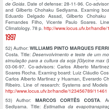
de Goiás
. Date of defense: 28-11-96. Co-advis
and Gilberto Chohaku Sediyama. Examing boar
Eduardo Delgado Assad, Gilberto Chohaku S
Fernandes Filho, Vicente Paulo Soares. Line 
Climatology. 78 p.
http://www.locus.ufv.br/handl
1997
52) Author:
WILLIAMS PINTO MARQUES FERR
Costa. Title:
Desenvolvimento e teste de um mo
simulação para a cultura da soja [Glycine max
(L
03-06-97. Co-advisors: Carlos Alberto Martin
Soares Rocha. Examing board: Luiz Cláudio Cost
Carlos Alberto Martinez y Huaman, Everardo Cha
Ribeiro. Line of research: Systems and Models
http://www.locus.ufv.br/handle/123456789/11461
53) Author:
MARCOS CORTÊS COSTA
. A
Sediyama. Title:
Estimativa da evapotranspir