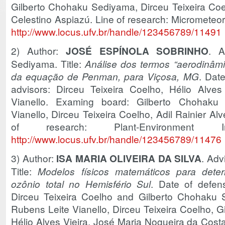
Gilberto Chohaku Sediyama, Dirceu Teixeira Coel
Celestino Aspiazú. Line of research: Micrometeo
http://www.locus.ufv.br/handle/123456789/11491
2) Author:
JOSÉ ESPÍNOLA SOBRINHO
. A
Sediyama. Title:
Análise dos termos “aerodinâmi
da equação de Penman, para Viçosa, MG
. Dat
advisors: Dirceu Teixeira Coelho, Hélio Alve
Vianello. Examing board: Gilberto Chohaku
Vianello, Dirceu Teixeira Coelho, Adil Rainier Al
of research: Plant-Environment 
http://www.locus.ufv.br/handle/123456789/11476
3) Author:
ISA MARIA OLIVEIRA DA SILVA
. Adv
Title:
Modelos físicos matemáticos para det
ozônio total no Hemisfério Sul
. Date of defen
Dirceu Teixeira Coelho and Gilberto Chohaku
Rubens Leite Vianello, Dirceu Teixeira Coelho, 
Hélio Alves Vieira, José Maria Nogueira da Costa.