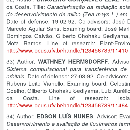
da Costa. Title:
Caracterização da radiação sola
do desenvolvimento de milho (Zea mays L.) em t
Date of defense: 19-02-92. Co-advisors: José
Marcelo Aguiar Sans. Examing board: José Mari
Domingos Galvão, Gilberto Chohaku Sediyama, A
Mota Ramos. Line of research: Plant-Enviro
http://www.locus.ufv.br/handle/123456789/11410
33) Author:
WATHNEY HERMSDORFF
. Adviso
Sistema computacional para transferência de
orbitais
. Date of defense: 27-03-92. Co-advisors:
Rubens Leite Vianello. Examing board: Celestin
Coelho, Gilberto Chohaku Sediyama, Luiz Auréli
da Costa. Line of research: Isol
http://www.locus.ufv.br/handle/123456789/11464
34) Author:
EDSON LUÍS NUNES
. Advisor: Eva
Desenvolvimento e avaliação de fluxímetros term