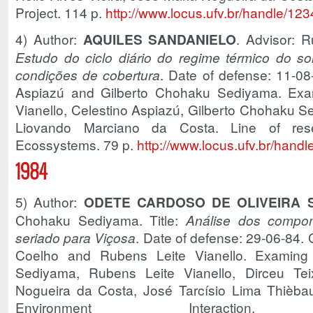
Project. 114 p.
http://www.locus.ufv.br/handle/1
4) Author:
AQUILES SANDANIELO
. Advisor: R
Estudo do ciclo diário do regime térmico do s
condições de cobertura
. Date of defense: 11-08
Aspiazú and Gilberto Chohaku Sediyama. Exa
Vianello, Celestino Aspiazú, Gilberto Chohaku Se
Liovando Marciano da Costa. Line of rese
Ecossystems. 79 p.
http://www.locus.ufv.br/han
1984
5) Author:
ODETE CARDOSO DE OLIVEIRA 
Chohaku Sediyama. Title:
Análise dos compon
seriado para Viçosa
. Date of defense: 29-06-84. 
Coelho and Rubens Leite Vianello. Examing
Sediyama, Rubens Leite Vianello, Dirceu Tei
Nogueira da Costa, José Tarcísio Lima Thièbaut
Environment Interac