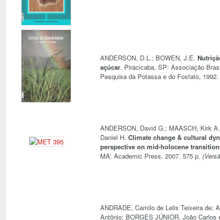
ANDERSON, D.L.; BOWEN, J.E.
Nutriçã
açúcar
. Piracicaba, SP: Associação Brasi
Pesquisa da Potassa e do Fosfato, 1992. 
ANDERSON, David G.; MAASCH, Kirk A
Daniel H.
Climate change & cultural dyn
perspective on mid-holocene transition
MA: Academic Press, 2007. 575 p.
(Versã
ANDRADE, Camilo de Lelis Teixeira de;
Antônio; BORGES JÚNIOR, João Carlos e