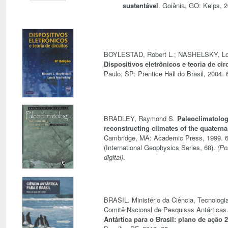
sustentável
. Goiânia, GO: Kelps, 2
BOYLESTAD, Robert L.; NASHELSKY, Lo
Dispositivos eletrônicos e teoria de cir
Paulo, SP: Prentice Hall do Brasil, 2004. 
BRADLEY, Raymond S.
Paleoclimatolog
reconstructing climates of the quaterna
Cambridge, MA: Academic Press, 1999. 6
(International Geophysics Series, 68).
(Po
digital)
.
BRASIL. Ministério da Ciência, Tecnologi
Comitê Nacional de Pesquisas Antárticas
Antártica para o Brasil: plano de ação 