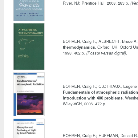
River, NJ: Prentice Hall, 2008. 283 p.
(Ver
BOHREN, Craig F.; ALBRECHT, Bruce A
thermodynamics
. Oxford, UK: Oxford Un
1998. 402 p.
(Possui versão digital)
.
BOHREN, Craig F.; CLOTHIAUX, Eugene 
Fundamentals of atmospheric radiation
introduction with 400 problems
. Weinh
Wiley-VCH, 2006. 472 p.
BOHREN, Craig F.; HUFFMAN, Donald R