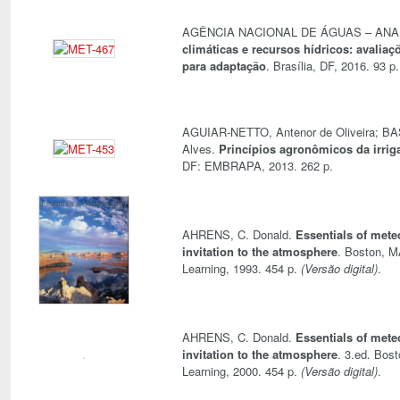
AGÊNCIA NACIONAL DE ÁGUAS – ANA
climáticas e recursos hídricos: avaliaçõ
para adaptação
. Brasília, DF, 2016. 93 p
AGUIAR-NETTO, Antenor de Oliveira; B
Alves.
Princípios agronômicos da irrig
DF: EMBRAPA, 2013. 262 p.
AHRENS, C. Donald.
Essentials of mete
invitation to the atmosphere
. Boston, 
Learning, 1993. 454 p.
(Versão digital)
.
AHRENS, C. Donald.
Essentials of mete
invitation to the atmosphere
. 3.ed. Bos
Learning, 2000. 454 p.
(Versão digital)
.