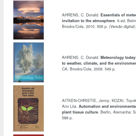
AHRENS, C. Donald.
Essentials of mete
invitation to the atmosphere
. 6.ed. Bel
Brooks/Cole, 2010. 506 p.
(Versão digital)
AHRENS, C. Donald.
Meteorology today:
to weather, climate, and the environme
CA: Brooks/Cole, 2009. 549 p.
AITKEN-CHRISTIE, Jenny; KOZAI, Toyok
Ann Lila.
Automation and environmental
plant tissue culture
. Berlin, Alemanha: S
588 p.