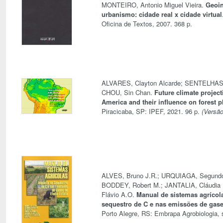
MONTEIRO, Antonio Miguel Vieira.
Geoi
urbanismo: cidade real x cidade virtual
Oficina de Textos, 2007. 368 p.
ALVARES, Clayton Alcarde; SENTELHAS,
CHOU, Sin Chan.
Future climate projec
America and their influence on forest p
Piracicaba, SP: IPEF, 2021. 96 p.
(Versão 
ALVES, Bruno J.R.; URQUIAGA, Segundo
BODDEY, Robert M.; JANTALIA, Cláudi
Flávio A.O.
Manual de sistemas agrícol
sequestro de C e nas emissões de gases
Porto Alegre, RS: Embrapa Agrobiologia, s