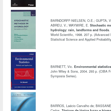
BARNDORFF-NIELSEN, O.E.; GUPTA, V
ABREU, V.; WAYMIRE, E.
Stochastic m
hydrology: rain, landforms and floods
.
World Scientific, 1998. 207 p. (Advanced 
Statistical Science and Applied Probability
BARNETT, Vic.
Environmental statistic
John Wiley & Sons, 2004. 293 p. (CIBA F
Symposia Series).
BARROS, Laécio Carvalho de; BASSANE
Carlos.
Tópicos de lógica fuzzy e biom