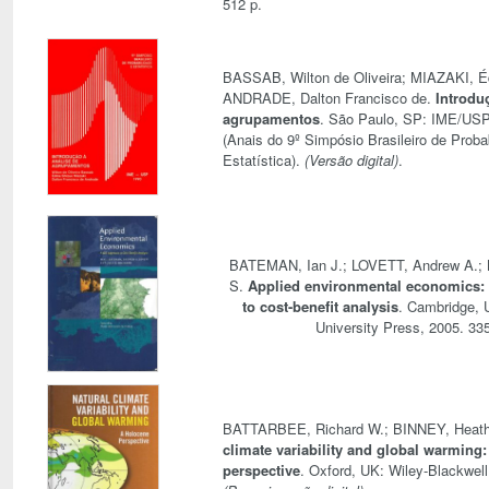
512 p.
BASSAB, Wilton de Oliveira; MIAZAKI, É
ANDRADE, Dalton Francisco de.
Introdu
agrupamentos
. São Paulo, SP: IME/USP,
(Anais do 9º Simpósio Brasileiro de Proba
Estatística).
(Versão digital)
.
BATEMAN, Ian J.; LOVETT, Andrew A.; 
S.
Applied environmental economics:
to cost-benefit analysis
. Cambridge, 
University Press, 2005. 335
BATTARBEE, Richard W.; BINNEY, Heat
climate variability and global warming
perspective
. Oxford, UK: Wiley-Blackwell