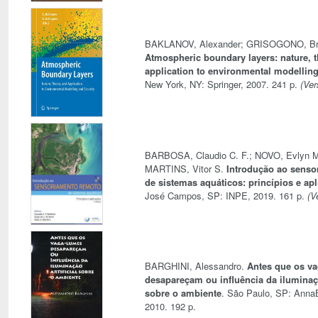
BAKLANOV, Alexander; GRISOGONO, Br
Atmospheric boundary layers: nature, t
application to environmental modelling
New York, NY: Springer, 2007. 241 p.
(Ver
BARBOSA, Claudio C. F.; NOVO, Evlyn M
MARTINS, Vitor S.
Introdução ao senso
de sistemas aquáticos: princípios e ap
José Campos, SP: INPE, 2019. 161 p.
(V
BARGHINI, Alessandro.
Antes que os v
desapareçam ou influência da iluminaçã
sobre o ambiente
. São Paulo, SP: Ann
2010. 192 p.