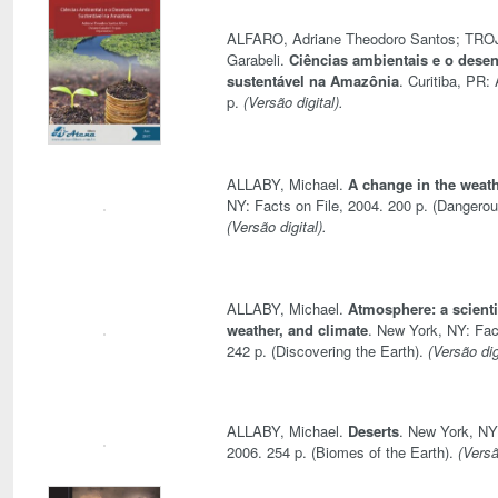
ALFARO, Adriane Theodoro Santos; TRO
Garabeli.
Ciências ambientais e o dese
sustentável na Amazônia
. Curitiba, PR:
p.
(Versão digital).
ALLABY, Michael.
A change in the weat
NY: Facts on File, 2004. 200 p. (Dangero
(Versão digital).
ALLABY, Michael.
Atmosphere: a scientif
weather, and climate
. New York, NY: Fac
242 p. (Discovering the Earth).
(Versão dig
ALLABY, Michael.
Deserts
. New York, NY
2006. 254 p. (Biomes of the Earth).
(Versã