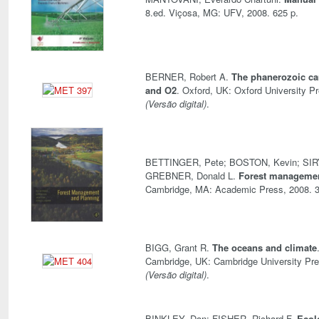
8.ed. Viçosa, MG: UFV, 2008. 625 p.
BERNER, Robert A.
The phanerozoic ca
and O2
. Oxford, UK: Oxford University Pr
(Versão digital)
.
BETTINGER, Pete; BOSTON, Kevin; SIRY
GREBNER, Donald L.
Forest managemen
Cambridge, MA: Academic Press, 2008. 3
BIGG, Grant R.
The oceans and climate
Cambridge, UK: Cambridge University Pre
(Versão digital)
.
BINKLEY, Dan; FISHER, Richard F.
Ecol