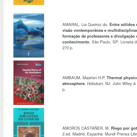
AMARAL, Lia Queiroz do.
Entre sólidos 
visão contemporânea e multidisciplinar
formação de professores e divulgação 
conhecimento
. São Paulo, SP: Livraria d
270 p.
AMBAUM, Maarten H.P.
Thermal physics
atmosphere
. Hoboken, NJ: John Wiley &
p.
AMOROS CASTAÑER, M.
Riego por got
2.ed. Madrid, Espanha: Mundi Prensa Libr