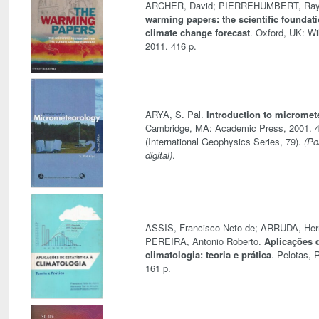
ARCHER, David; PIERREHUMBERT, Ra
warming papers: the scientific foundati
climate change forecast
. Oxford, UK: Wi
2011. 416 p.
ARYA, S. Pal.
Introduction to micromet
Cambridge, MA: Academic Press, 2001. 4
(International Geophysics Series, 79).
(Po
digital)
.
ASSIS, Francisco Neto de; ARRUDA, Her
PEREIRA, Antonio Roberto.
Aplicações d
climatologia: teoria e prática
. Pelotas, 
161 p.