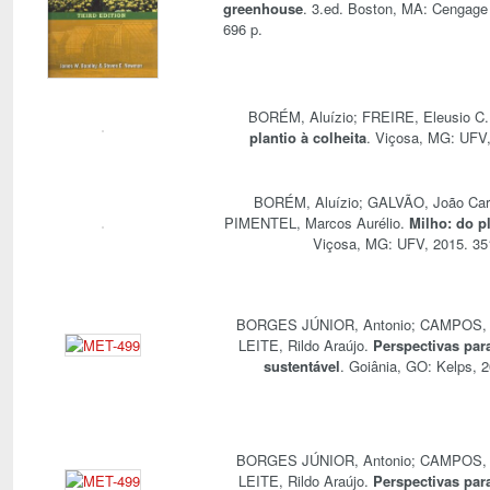
greenhouse
. 3.ed. Boston, MA: Cengage 
696 p.
BORÉM, Aluízio; FREIRE, Eleusio C
plantio à colheita
. Viçosa, MG: UFV,
BORÉM, Aluízio; GALVÃO, João Car
PIMENTEL, Marcos Aurélio.
Milho: do pl
Viçosa, MG: UFV, 2015. 35
BORGES JÚNIOR, Antonio; CAMPOS, R
LEITE, Rildo Araújo.
Perspectivas par
sustentável
. Goiânia, GO: Kelps, 2
BORGES JÚNIOR, Antonio; CAMPOS, R
LEITE, Rildo Araújo.
Perspectivas par