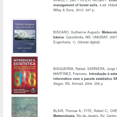
management of forest soils
. 4.ed. Hobo
Wiley & Sons, 2013. 347 p.
BISCARO, Guilherme Augusto.
Meteorolo
básica
. Cassilândia, MS: UNIGRAF, 2007.
Engenharia, 1).
(Versão digital)
.
BISQUERRA, Rafael; SARRIERA, Jorge C
MARTÍNEZ, Francesc.
Introdução à esta
informático com o pacote estatístico 
Alegre, RS: Artmed, 2004. 255 p.
BLAIR, Thomas A.; FITE, Robert C.; CHE
Meteorologia
. Rio de Janeiro, RJ: Centr