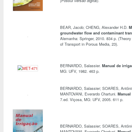
(Possui versão digital)
.
BEAR, Jacob; CHENG, Alexander H.D.
M
groundwater flow and contaminant tran
Alemanha: Springer, 2010. 834 p. (Theory
of Transport in Porous Media, 23).
BERNARDO, Salassier.
Manual de irrig
MG: UFV, 1982. 463 p.
BERNARDO, Salassier; SOARES, Antônio
MANTOVANI, Everardo Chartuni.
Manual 
7.ed. Viçosa, MG: UFV, 2005. 611 p.
BERNARDO, Salassier; SOARES, Antônio
MANTOVANI, Everardo Chartuni.
Manual 