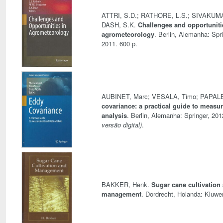
ATTRI, S.D.; RATHORE, L.S.; SIVAKUMA
DASH, S.K.
Challenges and opportuniti
agrometeorology
. Berlin, Alemanha: Spri
2011. 600 p.
AUBINET, Marc; VESALA, Timo; PAPALE
covariance: a practical guide to measu
analysis
. Berlin, Alemanha: Springer, 20
versão digital)
.
BAKKER, Henk.
Sugar cane cultivation
management
. Dordrecht, Holanda: Kluwer