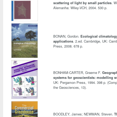
scattering of light by small particles
. W
Alemanha: Wiley-VCH, 2004. 530 p.
BONAN, Gordon.
Ecological climatolog
applications
. 2.ed. Cambridge, UK: Camb
Press, 2008. 678 p.
BONHAM-CARTER, Graeme F.
Geograph
systems for geoscientists: modelling w
UK: Pergamon Press, 1994. 398 p. (Comp
the Geosciences, 13).
BOODLEY, James; NEWMAN, Steven.
T